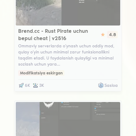
Brend.cc
Brend.cc - Rust Pirate uchun
4.8
bepul cheat | v2516
Ommaviy serverlarda o'ynash uchun oddiy mod,
qulay o'yin uchun minimal zarur funksionallikni
taqdim etadi. U foydalanish qulayligi va minimal
sozlash uchun yara…
Modifikatsiya eskirgan
6K
3K
Sasloa