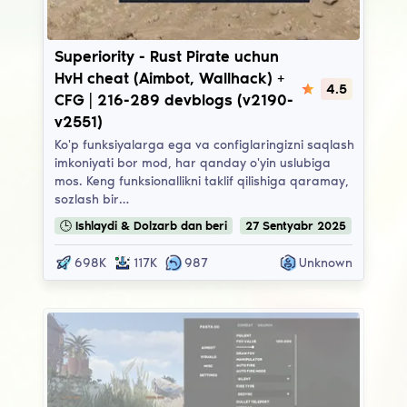
Superiority
Superiority - Rust Pirate uchun
HvH cheat (Aimbot, Wallhack) +
4.5
CFG | 216-289 devblogs (v2190-
v2551)
Ko'p funksiyalarga ega va configlaringizni saqlash
imkoniyati bor mod, har qanday o'yin uslubiga
mos. Keng funksionallikni taklif qilishiga qaramay,
sozlash bir…
🕒
Ishlaydi & Dolzarb
dan beri
27
Sentyabr
2025
698K
117K
987
Unknown