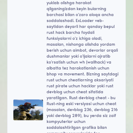
yuklab olishga harakat
qilganingizdan keyin bularning
barchasi bilan o'zaro aloqa ancha
soddalashadi. ExLoader veb-
saytidan deyarli har qanday bepul
rust hack barcha foydali
funksiyalarni o'z ichiga oladi,
masalan, nishonga olishda yordam
berish uchun aimbot, devorlar orqali
dushmanlar yoki o'ljalarni ajratib
ko'rsatish uchun wh (wallhack) va
albatta tez harakatlanish uchun
bhop va movement. Bizning saytdagi
rust uchun cheatlarning aksariyati
rust pirate uchun hacklar yoki rust
devblog uchun cheat sifatida
yaratilgan. Rust devblog cheat - bu
Rust-ning eski versiyasi uchun cheat
(masalan, devblog 236, devblog 216
yoki devblog 289), bu yerda siz zaif
kompyuterlar uchun
soddalashtirilgan grafika bilan