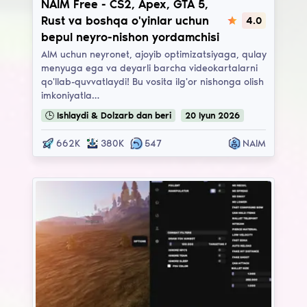
NAIM Free - CS2, Apex, GTA 5,
Rust va boshqa o'yinlar uchun
4.0
bepul neyro-nishon yordamchisi
AIM uchun neyronet, ajoyib optimizatsiyaga, qulay
menyuga ega va deyarli barcha videokartalarni
qo'llab-quvvatlaydi! Bu vosita ilg'or nishonga olish
imkoniyatla…
🕒
Ishlaydi & Dolzarb
dan beri
20
Iyun
2026
662K
380K
547
NAIM