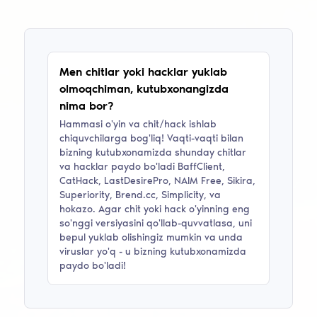
Men chitlar yoki hacklar yuklab
olmoqchiman, kutubxonangizda
nima bor?
Hammasi o'yin va chit/hack ishlab
chiquvchilarga bog'liq! Vaqti-vaqti bilan
bizning kutubxonamizda shunday chitlar
va hacklar paydo bo'ladi
BaffClient,
CatHack, LastDesirePro, NAIM Free, Sikira,
Superiority, Brend.cc, Simplicity
, va
hokazo. Agar chit yoki hack o'yinning eng
so'nggi versiyasini qo'llab-quvvatlasa, uni
bepul yuklab olishingiz mumkin va unda
viruslar yo'q - u bizning kutubxonamizda
paydo bo'ladi!