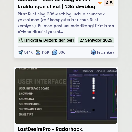
4.5
kraklangan cheat | 236 devblog
Pirat Rust ning 236-devblogi uchun shunchaki
yaxshi mod (zaif kompyuterlar uchun Rust
versiyasi). Bu mod past unumdorlikdagi tizimlarda
o'yin tajribasini yaxshi…
🕒
Ishlaydi & Dolzarb
dan beri
27
Sentyabr
2025
517K
116K
336
Frashkey
LastDesirePro
LastDesirePro - Radarhack,