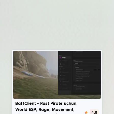
BaffClient
BaffClient - Rust Pirate uchun
World ESP, Rage, Movement,
4.5