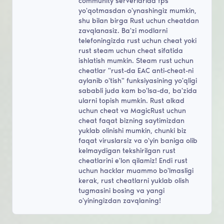
community serverlarida fps
yo'qotmasdan o'ynashingiz mumkin,
shu bilan birga Rust uchun cheatdan
zavqlanasiz. Ba'zi modlarni
telefoningizda rust uchun cheat yoki
rust steam uchun cheat sifatida
ishlatish mumkin. Steam rust uchun
cheatlar "rust-da EAC anti-cheat-ni
aylanib o'tish" funksiyasining yo'qligi
sababli juda kam bo'lsa-da, ba'zida
ularni topish mumkin. Rust alkad
uchun cheat va MagicRust uchun
cheat faqat bizning saytimizdan
yuklab olinishi mumkin, chunki biz
faqat viruslarsiz va o'yin baniga olib
kelmaydigan tekshirilgan rust
cheatlarini e'lon qilamiz! Endi rust
uchun hacklar muammo bo'lmasligi
kerak, rust cheatlarni yuklab olish
tugmasini bosing va yangi
o'yiningizdan zavqlaning!