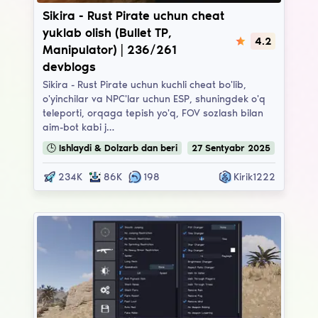
Sikira
Sikira - Rust Pirate uchun cheat
yuklab olish (Bullet TP,
4.2
Manipulator) | 236/261
devblogs
Sikira - Rust Pirate uchun kuchli cheat bo'lib,
o'yinchilar va NPC'lar uchun ESP, shuningdek o'q
teleporti, orqaga tepish yo'q, FOV sozlash bilan
aim-bot kabi j…
🕒
Ishlaydi & Dolzarb
dan beri
27
Sentyabr
2025
234K
86K
198
Kirik1222