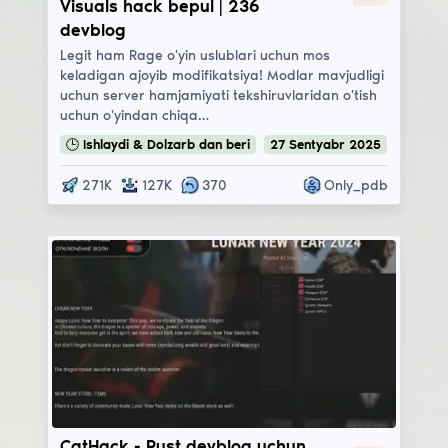
Visuals hack bepul | 236
devblog
Legit ham Rage o'yin uslublari uchun mos
keladigan ajoyib modifikatsiya! Modlar mavjudligi
uchun server hamjamiyati tekshiruvlaridan o'tish
uchun o'yindan chiqa…
🕒
Ishlaydi & Dolzarb
dan beri
27
Sentyabr
2025
271K
127K
370
Only_pdb
CatHack
CatHack - Rust devblog uchun