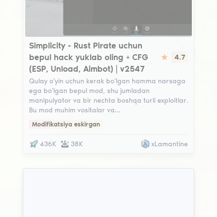
Simplicity
Simplicity - Rust Pirate uchun
bepul hack yuklab oling + CFG
4.7
(ESP, Unload, Aimbot) | v2547
Qulay o'yin uchun kerak bo'lgan hamma narsaga
ega bo'lgan bepul mod, shu jumladan
manipulyator va bir nechta boshqa turli exploitlar.
Bu mod muhim vositalar va…
Modifikatsiya eskirgan
436K
38K
xLamantine