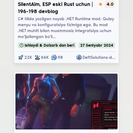
SilentAim, ESP eski Rust uchun |
4.0
196-198 devblog
C# tilida yozilgan noyob .NET Runtime mod. Qulay
menyu va konfiguratsiya tizimiga ega. Bu mod
.NET muhiti bilan muammosiz integratsiya uchun
mo'ljallangan bo'li…
🕒
Ishlaydi & Dolzarb
dan beri
27
Sentyabr
2024
22K
66K
98
DeftSolutions-dev
NAIM Free