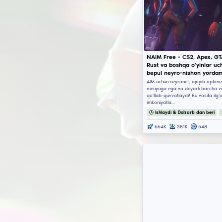
NA
Ru
be
AIM
men