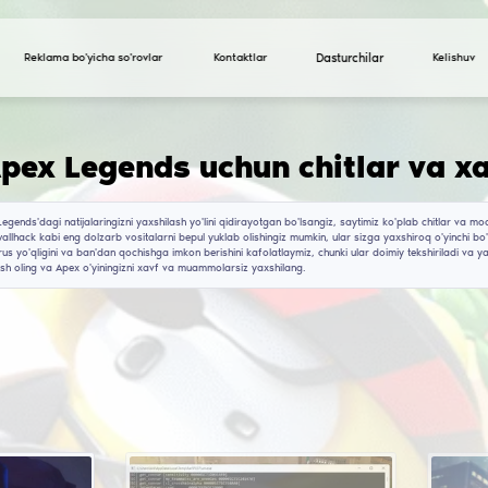
Reklama bo'yicha so'rovlar
Apex / Apex Legends 
Agar siz Apex Legends'dagi natijalaringizni yaxshilash yo
siz aimbot va wallhack kabi eng dolzarb vositalarni bep
chitlarimizda virus yo'qligini va ban'dan qochishga imko
resurslarga kirish oling va Apex o'yiningizni xavf va m