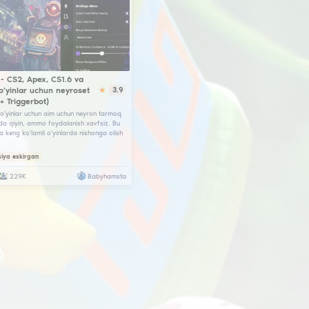
Ekknod
 CS2, Apex va CSGO
nAimmy - CS2, A
4.3
hqi Kernel/EFI chit
boshqa o'yinlar
(Aimbot + Trigge
ingizni pasaytirmaydigan juda xavfsiz
External modifikatsiya. Wallhack,
Juda ko'p o'yinlar 
a aim-bot o'z ichiga oladi. Silliq ishlash
Sozlash juda qiyin,