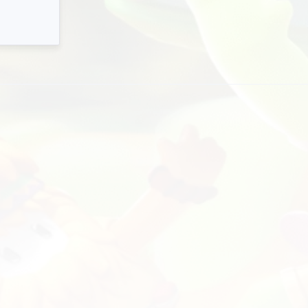
va minima…
lab-quvvatlaydi! Bu vosita ilg'or nishonga olish
oniyatla…
Modifikatsi
Ishlaydi & Dolzarb
dan beri
20
Iyun
2026
1M
3
664K
381K
548
NAIM