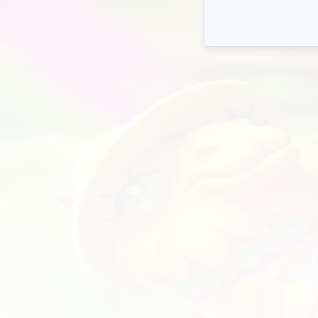
qo'l
imk
🕒